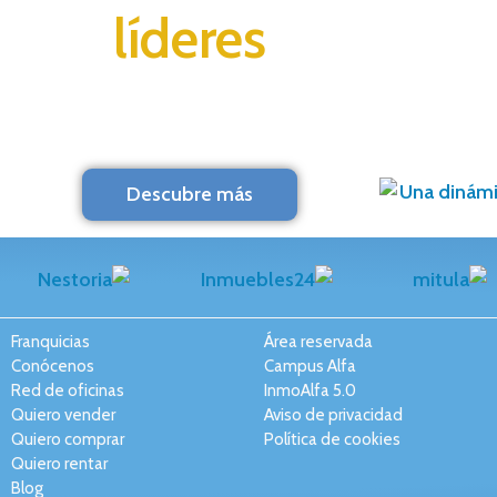
líderes
Descubre más
Franquicias
Área reservada
Conócenos
Campus Alfa
Red de oficinas
InmoAlfa 5.0
Quiero vender
Aviso de privacidad
Quiero comprar
Política de cookies
Quiero rentar
Blog