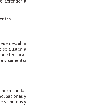
be aprender a
ventas.
uede descubrir
e se ajusten a
aracterísticas
eda y aumentar
fianza con los
ocupaciones y
an valorados y