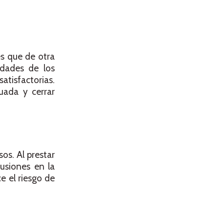
es que de otra
idades de los
atisfactorias.
uada y cerrar
os. Al prestar
fusiones en la
e el riesgo de