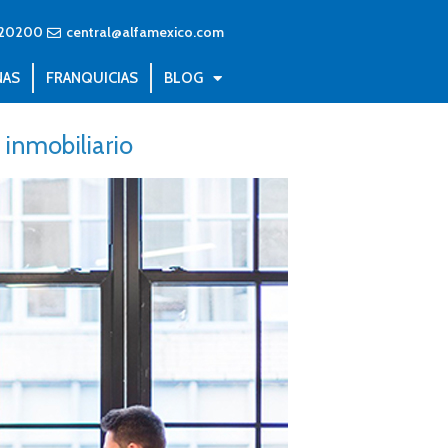
20200
central@alfamexico.com
NAS
FRANQUICIAS
BLOG
 inmobiliario