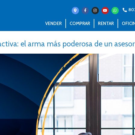
80
VENDER
COMPRAR
RENTAR
OFICI
ctiva: el arma más poderosa de un asesor