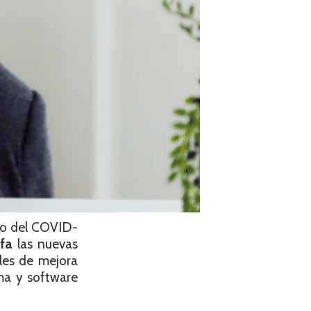
do del COVID-
lfa
las nuevas
ales de mejora
rma y software