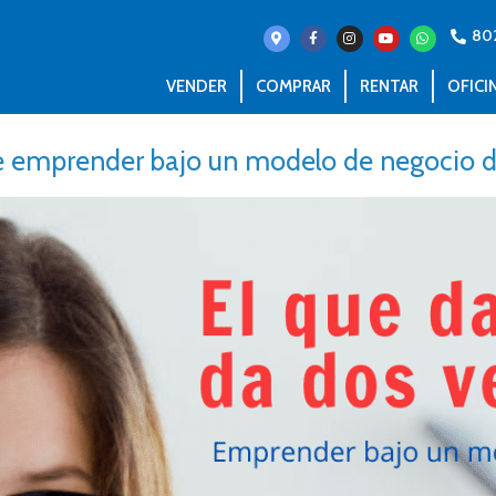
80
VENDER
COMPRAR
RENTAR
OFICI
e emprender bajo un modelo de negocio di