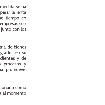
 medida se ha
erar la lenta
ese tiempo en
 empresas son
 junto con los
stria de bienes
egrados en su
clientes y de
s procesos y
ia promueve:
icionarlo como
rma al momento