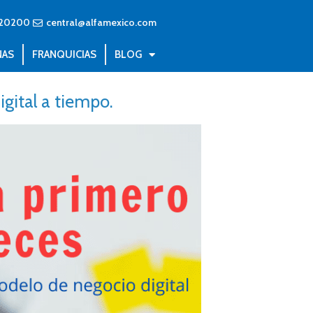
20200
central@alfamexico.com
NAS
FRANQUICIAS
BLOG
gital a tiempo.