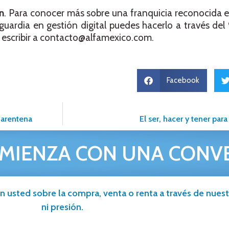
n
. Para conocer más sobre una franquicia reconocida 
anguardia en gestión digital puedes hacerlo a través 
escribir a
contacto@alfamexico.com
.
Facebook
cuarentena
El ser, hacer y tener pa
MIENZA CON UNA CONV
n usted sobre la compra, venta o renta a través de nuestr
ni presión.