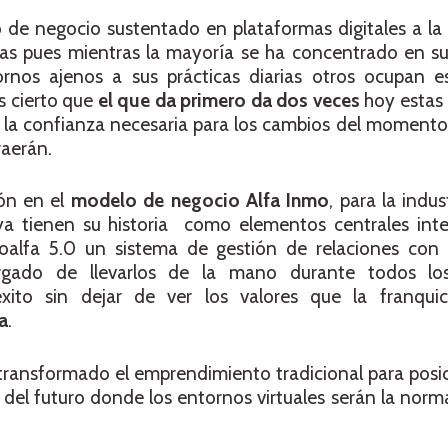
 de negocio sustentado en plataformas digitales a la
as pues mientras la mayoría se ha concentrado en sup
ornos ajenos a sus prácticas diarias otros ocupan 
es cierto que
el que da primero da dos veces
hoy estas
 la confianza necesaria para los cambios del momento
raerán.
ión en el
modelo de negocio Alfa Inmo
, para la indu
a ya tienen su historia como elementos centrales int
oalfa 5.0 un sistema de gestión de relaciones con 
argado de llevarlos de la mano durante todos lo
ito sin dejar de ver los valores que la franquic
a
.
a transformado el emprendimiento tradicional para pos
jo del futuro donde los entornos virtuales serán la no