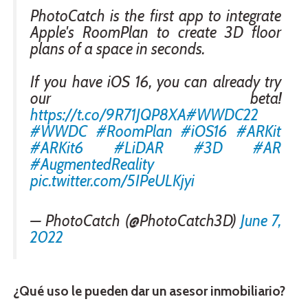
PhotoCatch is the first app to integrate
Apple's RoomPlan to create 3D floor
plans of a space in seconds.
If you have iOS 16, you can already try
our beta!
https://t.co/9R71JQP8XA
#WWDC22
#WWDC
#RoomPlan
#iOS16
#ARKit
#ARKit6
#LiDAR
#3D
#AR
#AugmentedReality
pic.twitter.com/5IPeULKjyi
— PhotoCatch (@PhotoCatch3D)
June 7,
2022
¿Qué uso le pueden dar un asesor inmobiliario?