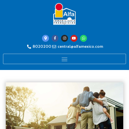
8020200
central@alfamexico.com